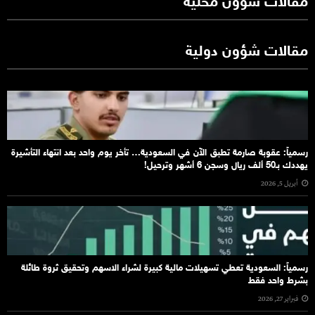
مقالات شؤون محلية
مقالات شؤون دولية
رسمياً: عقوبة صارمة تطبق الآن في السعودية… تأخر يوم واحد بعد انتهاء التأشيرة
يهددك بـ50 ألف ريال وسجن 6 أشهر وترحيل!
أبريل 5, 2026
رسمياً: السعودية تعطي تسهيلات مالية كبيرة لشراء الاسهم وتحقيق ثروة طائلة
بشرط واحد فقط
فبراير 27, 2026