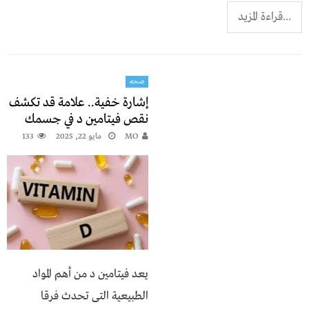
...قراءة المزيد
صحه
إشارة خفية.. علامة قد تكشف
نقص فيتامين د في جسمك
MO
مايو 22, 2025
133
يعد فيتامين د من أهم المواد
الطبيعية التى تحدث فرقا