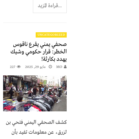
...قراءة المزيد
UNCATEGORIZED
صحفي يمني يقرع ناقوس
الخطر: قرار حكومي وشيك
يهدد بكارثة!
MO
مايو 29, 2025
227
كشف الصحفي اليمني فتحي بن
لزرق، عن معلومات تفيد بأن