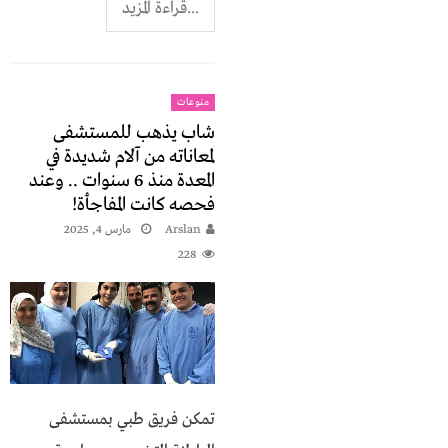
...قراءة المزيد
منوعات
شاب يذهب للمستشفى
لمعاناته من آلام شديدة في
المعدة منذ 6 سنوات .. وعند
فحصه كانت المفاجأة!
Arslan
مارس 4, 2025
228
تمكن فريق طبي بمستشفى