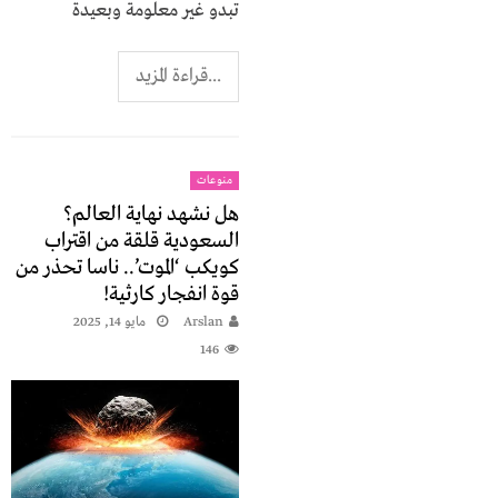
تبدو غير معلومة وبعيدة
...قراءة المزيد
منوعات
هل نشهد نهاية العالم؟
السعودية قلقة من اقتراب
كويكب ‘الموت’.. ناسا تحذر من
قوة انفجار كارثية!
Arslan
مايو 14, 2025
146